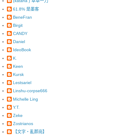
(katana ) 草草一刀
61.8% 是墨客
BeneFran
Birgit
CANDY
Daniel
IdeoBook
K.
Keen
Kursk
Lestsariel
Linshu-corpse666
Michelle Ling
Y.T.
Zeke
Zostrianos
【文字‧亂葬崗】