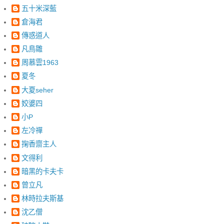
五十米深藍
倉海君
傳惑道人
凡鳥雛
周慕雲1963
夏冬
大夏seher
姣婆四
小P
左冷禪
掬香齋主人
文得利
暗黑的卡夫卡
曾立凡
林時拉夫斯基
沈乙僧