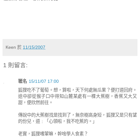
Keen
於
11/15/2007
1 則留言:
匿名
15/11/07 17:00
狐狸吃不了葡萄。想，算啦，天下何處無瓜果？便打道回府。
途中卻從猴子口中得知山麓某處有一棵大蕉樹，香蕉又大又
甜，便欣然前往。
傳說中的大蕉樹找是找到了，無奈樹高身短，狐狸又是只有望
的份兒，道﹕「心領啦，我不吃蕉的。」
老實，狐狸嗜葷嘛，幹啥學人食素？