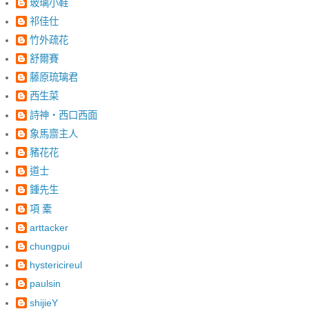
玻璃小鞋
祁佳仕
竹外疏花
舒爾賽
藤原琉璃君
西生菜
詩神‧西口西面
象馬齋主人
豬花花
道士
鍾先生
項 橐
arttacker
chungpui
hystericireul
paulsin
shijieY