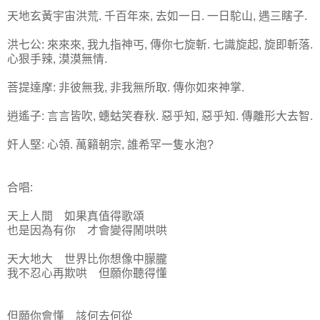
天地玄黃宇宙洪荒. 千百年來, 去如一日. 一日駝山, 遇三瞎子.
洪七公: 來來來, 我九指神丐, 傳你七旋斬. 七識旋起, 旋即斬落.
心狠手辣, 漠漠無情.
菩提達摩: 非彼無我, 非我無所取. 傳你如來神掌.
逍遙子: 言言皆吹, 蟪蛄笑春秋. 惡乎知, 惡乎知. 傳離形大去智.
奸人堅: 心領. 萬籟朝宗, 誰希罕一隻水泡?
合唱:
天上人間 如果真值得歌頌
也是因為有你 才會變得鬧哄哄
天大地大 世界比你想像中朦朧
我不忍心再欺哄 但願你聽得懂
但願你會懂 該何去何從